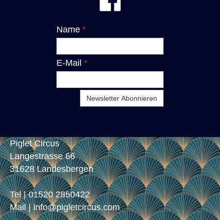

Name
*
E-Mail
*
Newsletter Abonnieren
Piglet Circus
Langestrasse 66
31628 Landesbergen
Tel | 01520 2850422
Mail | info@pigletcircus.com